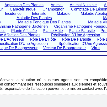
Agression Des Plantes
Animal
Animal Nuisible
A
ur
Caractéristique
Champignon
Comptage De Lésio
Incidence
Intensité
Maladie
Maladie Abioti
Maladie Des Plantes
Ma
s
Maladie Fongique Des Plantes
Maladie Vi
nisme Pathogène Bactérien
Organisme Pathogène Fongiq
tice
Plante Affectée
Plante Hôte
Plante Parasite
Pro
ne Affection Des Plantes
Réalisation D'Une Agression
De L'Agresseur
Rôle De L'Hôte
Rôle De Parasite
Rôle 
écification D'Une Agression
Spécification D'Une Agressi
tique De Bioagresseur
Vecteur De Bioagresseur
Virus
écrivant la situation où plusieurs agents sont en compétiti
 en consommant des ressources similaires aux siennes et souvent
ts responsable de l'affection peuvent être mis en contact avec l'a