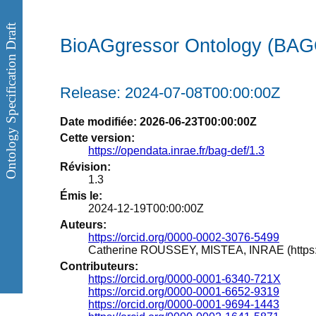
Ontology Specification Draft
BioAGgressor Ontology (BAG
Release: 2024-07-08T00:00:00Z
Date modifiée: 2026-06-23T00:00:00Z
Cette version:
https://opendata.inrae.fr/bag-def/1.3
Révision:
1.3
Émis le:
2024-12-19T00:00:00Z
Auteurs:
https://orcid.org/0000-0002-3076-5499
Catherine ROUSSEY, MISTEA, INRAE (https:/
Contributeurs:
https://orcid.org/0000-0001-6340-721X
https://orcid.org/0000-0001-6652-9319
https://orcid.org/0000-0001-9694-1443