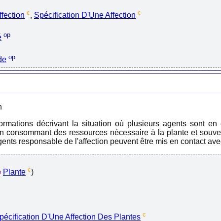
c
c
fection
,
Spécification D'Une Affection
op
é
op
de
n
ormations décrivant la situation où plusieurs agents sont en
 en consommant des ressources nécessaire à la plante et souvent
gents responsable de l'affection peuvent être mis en contact avec
c
e
Plante
)
c
pécification D'Une Affection Des Plantes