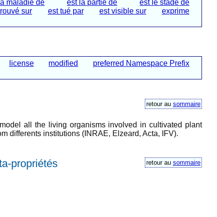
la maladie de
est la partie de
est le stade de
trouvé sur
est tué par
est visible sur
exprime
license
modified
preferred Namespace Prefix
retour au
sommaire
del all the living organisms involved in cultivated plant
 differents institutions (INRAE, Elzeard, Acta, IFV).
a-propriétés
retour au
sommaire