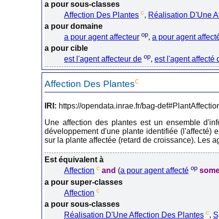
a pour sous-classes
c
Affection Des Plantes
,
Réalisation D'Une Af
a pour domaine
op
a pour agent affecteur
,
a pour agent affect
a pour cible
op
est l'agent affecteur de
,
est l'agent affecté 
c
Affection Des Plantes
IRI:
https://opendata.inrae.fr/bag-def#PlantAffectio
Une affection des plantes est un ensemble d'inf
développement d'une plante identifiée (l'affecté)
sur la plante affectée (retard de croissance). Les a
Est équivalent à
c
op
Affection
and
(
a pour agent affecté
som
a pour super-classes
c
Affection
a pour sous-classes
c
Réalisation D'Une Affection Des Plantes
,
S