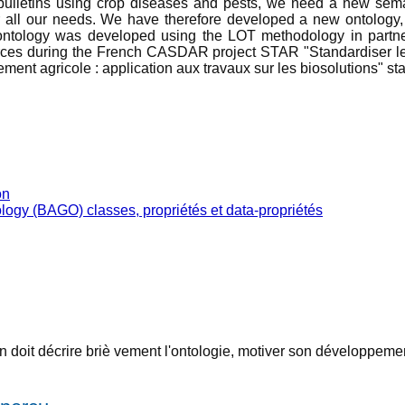
e bulletins using crop diseases and pests, we need a new se
ver all our needs. We have therefore developed a new ontolog
 ontology was developed using the LOT methodology in partner
ces during the French CASDAR project STAR "Standardiser les 
pement agricole : application aux travaux sur les biosolutions" st
on
ogy (BAGO) classes, propriétés et data-propriétés
 doit décrire briè vement l'ontologie, motiver son développement, l