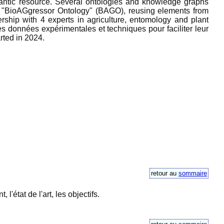
mantic resource. Several ontologies and knowledge graphs
y, "BioAGgressor Ontology" (BAGO), reusing elements from
ship with 4 experts in agriculture, entomology and plant
données expérimentales et techniques pour faciliter leur
arted in 2024.
retour au
sommaire
'état de l'art, les objectifs.