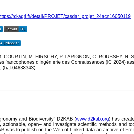
ps://rd-agri.fr/detail/PROJET/casdar_projet_24acn16050119
 COURTIN, M. HIRSCHY, P. LARIGNON, C. ROUSSEY, N. SAUV
s francophones d'Ingénierie des Connaissances (IC 2024) associ
3, ⟨hal-04638343⟩
gronomy and Biodiversity" D2KAB (
www.d2kab.org
) has creat
 actionable, open– and investigate scientific methods and too
AB was to publish on the Web of Linked data an archive of French