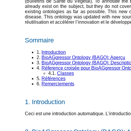
(Bulletins de Santé du Végétal). To annotate th
already exist on the subject, but they do not co
existing ontologies as far as possible. This new
disease. This ontology was updated with new sour
réutilisation et accélérer l’innovation et le dévelop
Sommaire
1.
Introduction
2.
BioAGgressor Ontology (BAGO): Aperçu
3.
BioAGgressor Ontology (BAGO): Descripti
4.
Réference croisée pour BioAGgressor Ontol
4.1.
Classes
5.
Références
6.
Remerciements
Introduction
Ceci est une introduction automatique. L'introduction