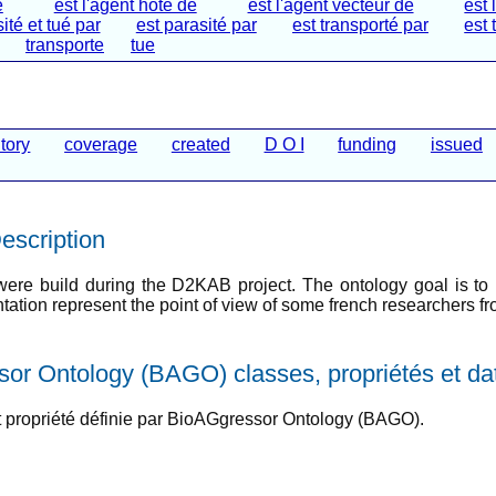
e
est l'agent hôte de
est l'agent vecteur de
est 
ité et tué par
est parasité par
est transporté par
est 
transporte
tue
tory
coverage
created
D O I
funding
issued
scription
e build during the D2KAB project. The ontology goal is to mo
ion represent the point of view of some french researchers from
or Ontology (BAGO) classes, propriétés et dat
t propriété définie par BioAGgressor Ontology (BAGO).