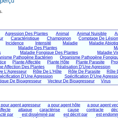
perçu
s.
Agression Des Plantes
Animal
Animal Nuisible
A
ur
Caractéristique
Champignon
Comptage De Lésio
Incidence
Intensité
Maladie
Maladie Abioti
Maladie Des Plantes
Ma
s
Maladie Fongique Des Plantes
Maladie Vi
nisme Pathogène Bactérien
Organisme Pathogène Fongiq
tice
Plante Affectée
Plante Hôte
Plante Parasite
Pro
ne Affection Des Plantes
Réalisation D'Une Agression
De L'Agresseur
Rôle De L'Hôte
Rôle De Parasite
Rôle 
écification D'Une Agression
Spécification D'Une Agressi
tique De Bioagresseur
Vecteur De Bioagresseur
Virus
 pour agent agresseur
a pour agent hôte
a pour agent vec
affecte
attaque
caractérise
cause
contracte
décr
acté par
est disséminé par
est décrit par
est endomm