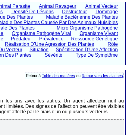
nimal Parasite
Animal Ravageur
Animal Vecteur
ns
Densité De Lésions
Destructeur
Dommage
que Des Plantes
Maladie Bactérienne Des Plantes
ladie Des Plantes Causée Par Des Animaux Nuisibles
rale Des Plantes
Micro Organisme Pathogène
ue
Organisme Pathogène Viral
Organisme Vivant
ie
Prédateur
Prévalence
Ressource Génétique
Réalisation D'Une Agression Des Plantes
Rôle
Du Vecteur
Situation
Spécification D'Une Affection
on Des Plantes
Sévérité
Type De Symptôme
Retour à
Table des matières
ou
Retour vers les classes
on les uns avec les autres. Un agent affecteur nuit au
 limitées. Des signes de l'affection peuvent être visibles
gent affecté par le biais d'un ou plusieurs vecteurs.