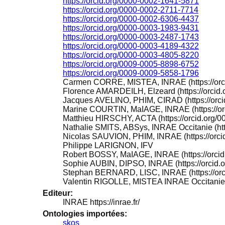
https://orcid.org/0000-0002-1641-5871
https://orcid.org/0000-0002-2711-7714
https://orcid.org/0000-0002-6306-4437
https://orcid.org/0000-0003-1983-9431
https://orcid.org/0000-0003-2487-1743
https://orcid.org/0000-0003-4189-4322
https://orcid.org/0000-0003-4805-8220
https://orcid.org/0009-0005-8898-6752
https://orcid.org/0009-0009-5858-1796
Carmen CORRE, MISTEA, INRAE (https://orc
Florence AMARDEILH, Elzeard (https://orcid
Jacques AVELINO, PHIM, CIRAD (https://orc
Marine COURTIN, MaIAGE, INRAE (https://or
Matthieu HIRSCHY, ACTA (https://orcid.org/
Nathalie SMITS, ABSys, INRAE Occitanie (htt
Nicolas SAUVION, PHIM, INRAE (https://orci
Philippe LARIGNON, IFV
Robert BOSSY, MaIAGE, INRAE (https://orci
Sophie AUBIN, DIPSO, INRAE (https://orcid.
Stephan BERNARD, LISC, INRAE (https://orc
Valentin RIGOLLE, MISTEA INRAE Occitanie Ce
Editeur:
INRAE https://inrae.fr/
Ontologies importées:
skos