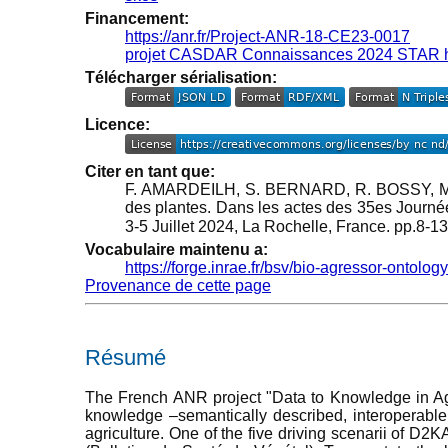
Financement:
https://anr.fr/Project-ANR-18-CE23-0017
projet CASDAR Connaissances 2024 STAR htt
Télécharger sérialisation:
Licence:
Citer en tant que:
F. AMARDEILH, S. BERNARD, R. BOSSY, M.
des plantes. Dans les actes des 35es Journée
3-5 Juillet 2024, La Rochelle, France. pp.8-1
Vocabulaire maintenu a:
https://forge.inrae.fr/bsv/bio-agressor-ontology
Provenance de cette page
Résumé
The French ANR project "Data to Knowledge in A
knowledge –semantically described, interoperable,
agriculture. One of the five driving scenarii of D2K