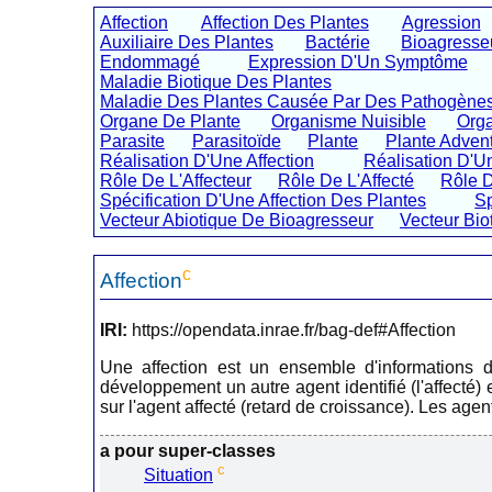
Affection
Affection Des Plantes
Agression
Auxiliaire Des Plantes
Bactérie
Bioagresse
Endommagé
Expression D'Un Symptôme
Maladie Biotique Des Plantes
Maladie Des Plantes Causée Par Des Pathogène
Organe De Plante
Organisme Nuisible
Orga
Parasite
Parasitoïde
Plante
Plante Adven
Réalisation D'Une Affection
Réalisation D'U
Rôle De L'Affecteur
Rôle De L'Affecté
Rôle 
Spécification D'Une Affection Des Plantes
Sp
Vecteur Abiotique De Bioagresseur
Vecteur Bio
c
Affection
IRI:
https://opendata.inrae.fr/bag-def#Affection
Une affection est un ensemble d'informations d
développement un autre agent identifié (l'affecté)
sur l'agent affecté (retard de croissance). Les agen
a pour super-classes
c
Situation