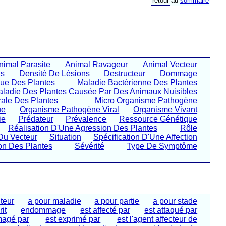
retour au
sommaire
nimal Parasite
Animal Ravageur
Animal Vecteur
ns
Densité De Lésions
Destructeur
Dommage
que Des Plantes
Maladie Bactérienne Des Plantes
ladie Des Plantes Causée Par Des Animaux Nuisibles
rale Des Plantes
Micro Organisme Pathogène
ue
Organisme Pathogène Viral
Organisme Vivant
ie
Prédateur
Prévalence
Ressource Génétique
Réalisation D'Une Agression Des Plantes
Rôle
Du Vecteur
Situation
Spécification D'Une Affection
on Des Plantes
Sévérité
Type De Symptôme
teur
a pour maladie
a pour partie
a pour stade
it
endommage
est affecté par
est attaqué par
agé par
est exprimé par
est l'agent affecteur de