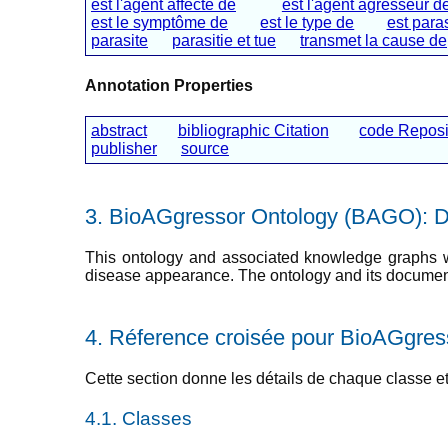
est l'agent affecté de
est l'agent agresseur d
est le symptôme de
est le type de
est paras
parasite
parasitie et tue
transmet la cause de
Annotation Properties
abstract
bibliographic Citation
code Reposi
publisher
source
BioAGgressor Ontology (BAGO): De
This ontology and associated knowledge graphs wer
disease appearance. The ontology and its documentat
Réference croisée pour BioAGgress
Cette section donne les détails de chaque classe e
Classes