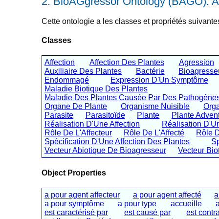
BioAGgressor Ontology (BAGO): A
Cette ontologie a les classes et propriétés suivante
Classes
Affection
Affection Des Plantes
Agression
Auxiliaire Des Plantes
Bactérie
Bioagresse
Endommagé
Expression D'Un Symptôme
Maladie Biotique Des Plantes
Maladie Des Plantes Causée Par Des Pathogène
Organe De Plante
Organisme Nuisible
Orga
Parasite
Parasitoïde
Plante
Plante Adven
Réalisation D'Une Affection
Réalisation D'U
Rôle De L'Affecteur
Rôle De L'Affecté
Rôle 
Spécification D'Une Affection Des Plantes
Sp
Vecteur Abiotique De Bioagresseur
Vecteur Bio
Object Properties
a pour agent affecteur
a pour agent affecté
a
a pour symptôme
a pour type
accueille
est caractérisé par
est causé par
est contr